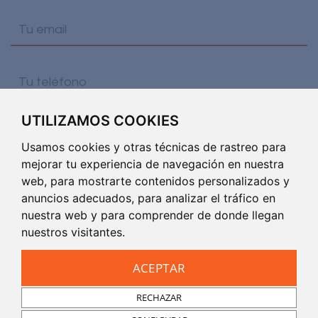
UTILIZAMOS COOKIES
He leído y acepto la
Política de privacidad
de
este sitio web.
Usamos cookies y otras técnicas de rastreo para
mejorar tu experiencia de navegación en nuestra
web, para mostrarte contenidos personalizados y
anuncios adecuados, para analizar el tráfico en
nuestra web y para comprender de donde llegan
nuestros visitantes.
ACEPTAR
RECHAZAR
Copyright 2026 Grupo Ática -
Aviso legal
|
Política de privacidad
|